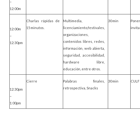
–
12:00m
Charlas rápidas de
Multimedia,
30 min
Pone
15 minutos.
licenciamiento,festivales,
invit
12:00m
organizaciones,
–
contenidos libres, redes,
12:30pm
información, web abierta,
seguridad, accesibilidad,
hardware libre,
educación, entre otros.
Cierre
Palabras finales,
30 min
CULF
retrospectiva, Snacks
12:30pm
–
1:00pm