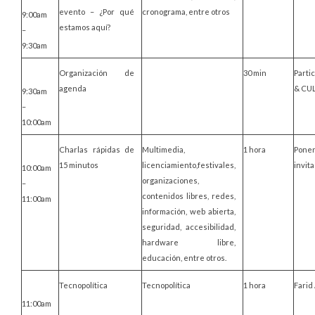
evento – ¿Por qué
cronograma, entre otros
9:00am
estamos aquí?
–
9:30am
Organización de
30 min
Parti
agenda
& CU
9:30am
–
10:00am
Charlas rápidas de
Multimedia,
1 hora
Pone
15 minutos
licenciamiento,festivales,
invit
10:00am
organizaciones,
–
contenidos libres, redes,
11:00am
información, web abierta,
seguridad, accesibilidad,
hardware libre,
educación, entre otros.
Tecnopolítica
Tecnopolítica
1 hora
Farid
11:00am